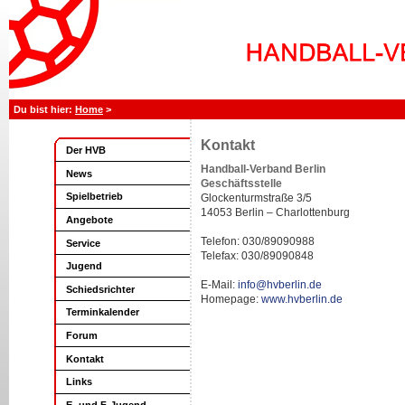
Home
>
Kontakt
Der HVB
Handball-Verband Berlin
News
Geschäftsstelle
Spielbetrieb
Glockenturmstraße 3/5
14053 Berlin – Charlottenburg
Angebote
Telefon: 030/89090988
Service
Telefax: 030/89090848
Jugend
E-Mail:
info@hvberlin.de
Schiedsrichter
Homepage:
www.hvberlin.de
Terminkalender
Forum
Kontakt
Links
E- und F-Jugend