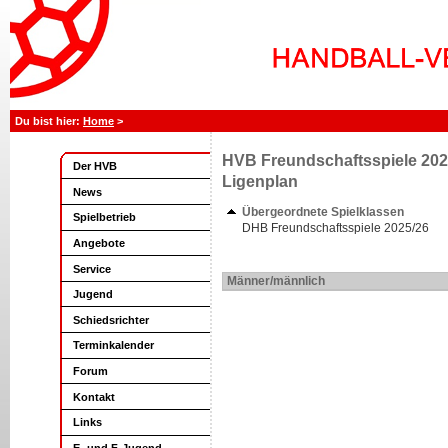
Home
>
HVB Freundschaftsspiele 202
Der HVB
Ligenplan
News
Übergeordnete Spielklassen
Spielbetrieb
DHB Freundschaftsspiele 2025/26
Angebote
Service
Männer/männlich
Jugend
Schiedsrichter
Terminkalender
Forum
Kontakt
Links
E- und F-Jugend