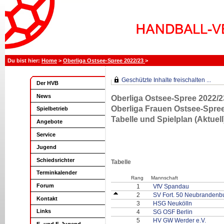
Home
>
Oberliga Ostsee-Spree 2022/23
>
Geschützte Inhalte freischalten ...
Der HVB
News
Oberliga Ostsee-Spree 2022/2
Oberliga Frauen Ostsee-Spre
Spielbetrieb
Tabelle und Spielplan (Aktuell
Angebote
Service
Jugend
Schiedsrichter
Tabelle
Terminkalender
Rang
Mannschaft
Forum
1
VfV Spandau
2
SV Fort. 50 Neubrandenb
Kontakt
3
HSG Neukölln
Links
4
SG OSF Berlin
5
HV GW Werder e.V.
E- und F-Jugend