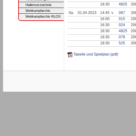
18:30
4825
20
Hallenverzeichnis
Wettkampfarchiv
Sa.
01.04.2023
14:45 v
087
20
Wettkampfarchiv RLOS
16:00
015
20
16:30
024
20
18:30
4825
20
18:30
079
20
18:30
525
20
Tabelle und Spielplan (pdf)