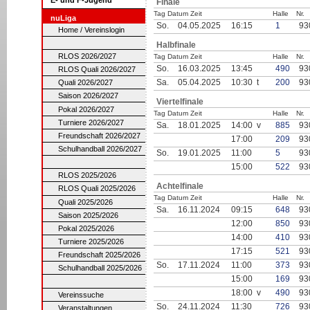
Finale
Tag Datum Zeit
Halle
Nr.
nuLiga
So.
04.05.2025
16:15
1
93
Home / Vereinslogin
Halbfinale
RLOS 2026/2027
Tag Datum Zeit
Halle
Nr.
So.
16.03.2025
13:45
490
93
RLOS Quali 2026/2027
Sa.
05.04.2025
10:30 t
200
93
Quali 2026/2027
Saison 2026/2027
Viertelfinale
Pokal 2026/2027
Tag Datum Zeit
Halle
Nr.
Turniere 2026/2027
Sa.
18.01.2025
14:00 v
885
93
Freundschaft 2026/2027
17:00
209
93
Schulhandball 2026/2027
So.
19.01.2025
11:00
5
93
15:00
522
93
RLOS 2025/2026
Achtelfinale
RLOS Quali 2025/2026
Tag Datum Zeit
Halle
Nr.
Quali 2025/2026
Sa.
16.11.2024
09:15
648
93
Saison 2025/2026
12:00
850
93
Pokal 2025/2026
14:00
410
93
Turniere 2025/2026
17:15
521
93
Freundschaft 2025/2026
So.
17.11.2024
11:00
373
93
Schulhandball 2025/2026
15:00
169
93
18:00 v
490
93
Vereinssuche
So.
24.11.2024
11:30
726
93
Veranstaltungen