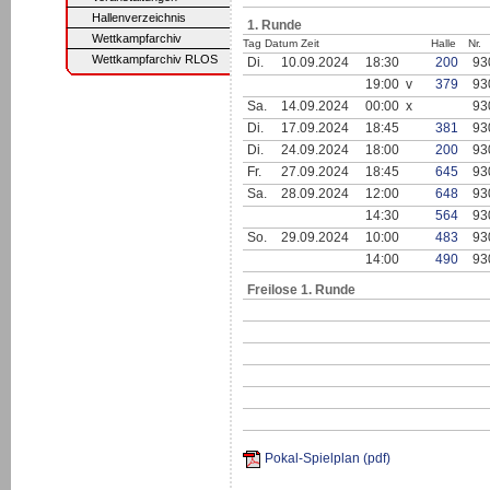
Hallenverzeichnis
1. Runde
Wettkampfarchiv
Tag Datum Zeit
Halle
Nr.
Wettkampfarchiv RLOS
Di.
10.09.2024
18:30
200
93
19:00 v
379
93
Sa.
14.09.2024
00:00 x
93
Di.
17.09.2024
18:45
381
93
Di.
24.09.2024
18:00
200
93
Fr.
27.09.2024
18:45
645
93
Sa.
28.09.2024
12:00
648
93
14:30
564
93
So.
29.09.2024
10:00
483
93
14:00
490
93
Freilose 1. Runde
Pokal-Spielplan (pdf)