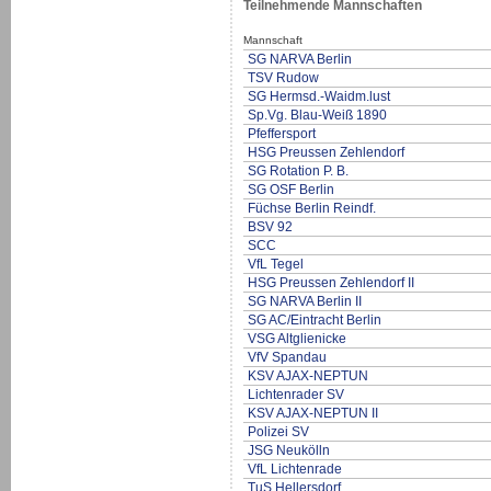
Teilnehmende Mannschaften
Mannschaft
SG NARVA Berlin
TSV Rudow
SG Hermsd.-Waidm.lust
Sp.Vg. Blau-Weiß 1890
Pfeffersport
HSG Preussen Zehlendorf
SG Rotation P. B.
SG OSF Berlin
Füchse Berlin Reindf.
BSV 92
SCC
VfL Tegel
HSG Preussen Zehlendorf II
SG NARVA Berlin II
SG AC/Eintracht Berlin
VSG Altglienicke
VfV Spandau
KSV AJAX-NEPTUN
Lichtenrader SV
KSV AJAX-NEPTUN II
Polizei SV
JSG Neukölln
VfL Lichtenrade
TuS Hellersdorf