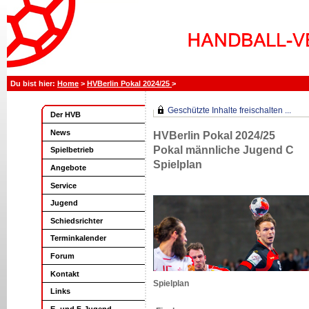
Home
>
HVBerlin Pokal 2024/25
>
Geschützte Inhalte freischalten ...
Der HVB
News
HVBerlin Pokal 2024/25
Pokal männliche Jugend C
Spielbetrieb
Spielplan
Angebote
Service
Jugend
Schiedsrichter
Terminkalender
Forum
Kontakt
Spielplan
Links
E- und F-Jugend