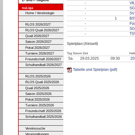
-
VfL
nuLiga
-
SG 
Home / Vereinslogin
-
SV 
-
1
BS
-
Füc
RLOS 2026/2027
-
SG 
RLOS Quali 2026/2027
-
TS
Quali 2026/2027
Saison 2026/2027
Spielplan (Aktuell)
Pokal 2026/2027
Turniere 2026/2027
Tag Datum Zeit
Hall
Sa.
29.03.2025
09:30
20
Freundschaft 2026/2027
Schulhandball 2026/2027
Tabelle und Spielplan (pdf)
RLOS 2025/2026
RLOS Quali 2025/2026
Quali 2025/2026
Saison 2025/2026
Pokal 2025/2026
Turniere 2025/2026
Freundschaft 2025/2026
Schulhandball 2025/2026
Vereinssuche
Veranstaltungen