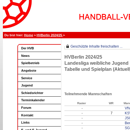
Home
>
HVBerlin 2024/25
>
Geschützte Inhalte freischalten ...
Der HVB
News
HVBerlin 2024/25
Landesliga weibliche Jugend
Spielbetrieb
Tabelle und Spielplan (Aktuell
Angebote
Service
Jugend
Schiedsrichter
Teilnehmende Mannschaften
Terminkalender
Raster
WR
Mann
Forum
-
VfV
-
7
KS
Kontakt
-
JS
Links
-
Ber
-
SG 
E- und F-Jugend