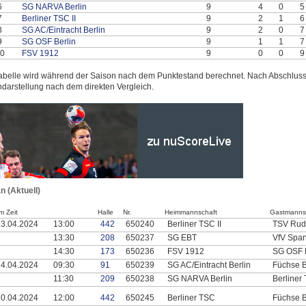
6
SG NARVA Berlin
9
4
0
5
7
Berliner TSC II
9
2
1
6
8
SG AC/Eintracht Berlin
9
2
0
7
9
SG OSF Berlin
9
1
1
7
0
FSV 1912
9
0
0
9
abelle wird während der Saison nach dem Punktestand berechnet. Nach Abschluss 
ndarstellung nach dem direkten Vergleich.
n (Aktuell)
m Zeit
Halle
Nr.
Heimmannschaft
Gastmanns
13.04.2024
13:00
442
650240
Berliner TSC II
TSV Ru
13:30
208
650237
SG EBT
VfV Spa
14:30
173
650236
FSV 1912
SG OSF 
14.04.2024
09:30
91
650239
SG AC/Eintracht Berlin
Füchse B
11:30
209
650238
SG NARVA Berlin
Berliner
20.04.2024
12:00
442
650245
Berliner TSC
Füchse B