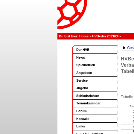
Home
>
HVBerlin 2023/24
>
Gesc
Der HVB
News
HVBer
Verba
Spielbetrieb
Tabel
Angebote
Service
Jugend
Schiedsrichter
Tabelle
Terminkalender
Ra
Forum
Kontakt
Links
E- und F-Jugend