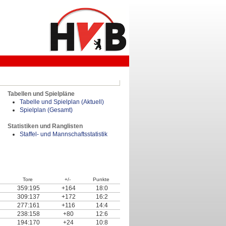
Tabellen und Spielpläne
Tabelle und Spielplan (Aktuell)
Spielplan (Gesamt)
Statistiken und Ranglisten
Staffel- und Mannschaftsstatistik
Tore
+/-
Punkte
359:195
+164
18:0
309:137
+172
16:2
277:161
+116
14:4
238:158
+80
12:6
194:170
+24
10:8