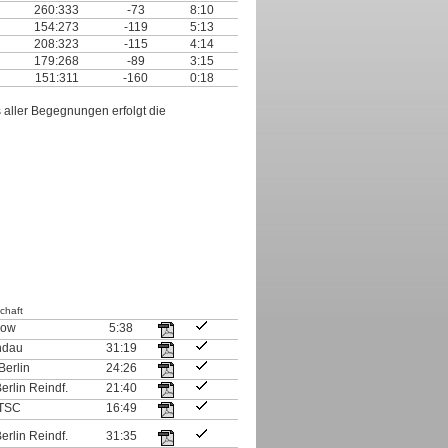
260:333
-73
8:10
154:273
-119
5:13
208:323
-115
4:14
179:268
-89
3:15
151:311
-160
0:18
aller Begegnungen erfolgt die
chaft
dow
5:38
ndau
31:19
Berlin
24:26
erlin Reindf.
21:40
 TSC
16:49
erlin Reindf.
31:35