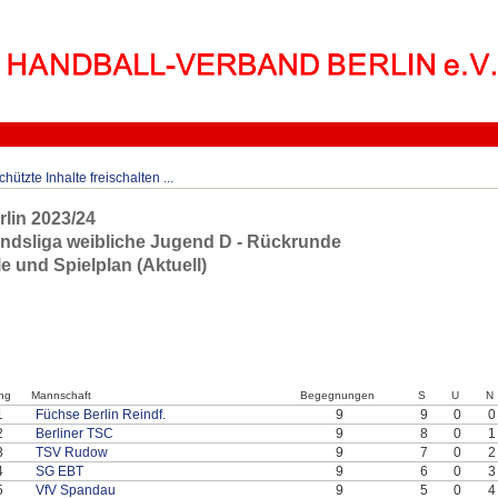
hützte Inhalte freischalten ...
lin 2023/24
ndsliga weibliche Jugend D - Rückrunde
le und Spielplan (Aktuell)
ng
Mannschaft
Begegnungen
S
U
N
1
Füchse Berlin Reindf.
9
9
0
0
2
Berliner TSC
9
8
0
1
3
TSV Rudow
9
7
0
2
4
SG EBT
9
6
0
3
5
VfV Spandau
9
5
0
4