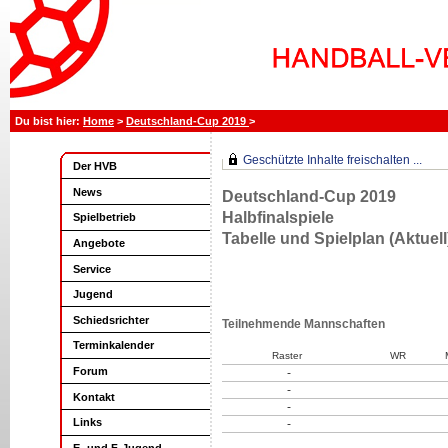
Home
>
Deutschland-Cup 2019
>
Geschützte Inhalte freischalten ...
Der HVB
News
Deutschland-Cup 2019
Halbfinalspiele
Spielbetrieb
Tabelle und Spielplan (Aktuell
Angebote
Service
Jugend
Schiedsrichter
Teilnehmende Mannschaften
Terminkalender
Raster
WR
Forum
-
-
Kontakt
-
Links
-
E- und F-Jugend