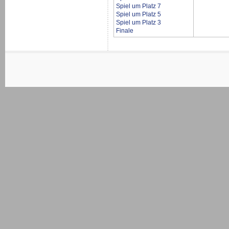
Spiel um Platz 7
Spiel um Platz 5
Spiel um Platz 3
Finale