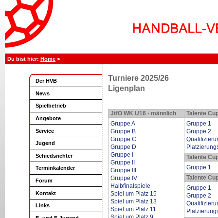
Home
>
Turniere 2025/26
Der HVB
Ligenplan
News
Spielbetrieb
JtfO WK U16 - männlich
Talente Cu
Angebote
Gruppe A
Gruppe 1
Service
Gruppe B
Gruppe 2
Gruppe C
Qualifizier
Jugend
Gruppe D
Platzierung
Gruppe I
Schiedsrichter
Talente Cu
Gruppe II
Gruppe 1
Terminkalender
Gruppe III
Talente Cu
Gruppe IV
Forum
Halbfinalspiele
Gruppe 1
Kontakt
Spiel um Platz 15
Gruppe 2
Spiel um Platz 13
Qualifizier
Links
Spiel um Platz 11
Platzierung
Spiel um Platz 9
E- und F-Jugend