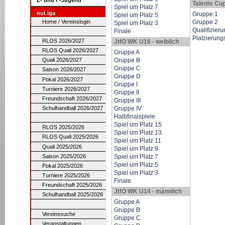
Talente Cu
Spiel um Platz 7
nuLiga
Gruppe 1
Spiel um Platz 5
Home / Vereinslogin
Gruppe 2
Spiel um Platz 3
Qualifizier
Finale
Platzierung
RLOS 2026/2027
JtfO WK U16 - weiblich
RLOS Quali 2026/2027
Gruppe A
Gruppe B
Quali 2026/2027
Gruppe C
Saison 2026/2027
Gruppe D
Pokal 2026/2027
Gruppe I
Turniere 2026/2027
Gruppe II
Freundschaft 2026/2027
Gruppe III
Schulhandball 2026/2027
Gruppe IV
Halbfinalspiele
Spiel um Platz 15
RLOS 2025/2026
Spiel um Platz 13
RLOS Quali 2025/2026
Spiel um Platz 11
Quali 2025/2026
Spiel um Platz 9
Saison 2025/2026
Spiel um Platz 7
Spiel um Platz 5
Pokal 2025/2026
Spiel um Platz 3
Turniere 2025/2026
Finale
Freundschaft 2025/2026
JtfO WK U14 - männlich
Schulhandball 2025/2026
Gruppe A
Gruppe B
Vereinssuche
Gruppe C
Veranstaltungen